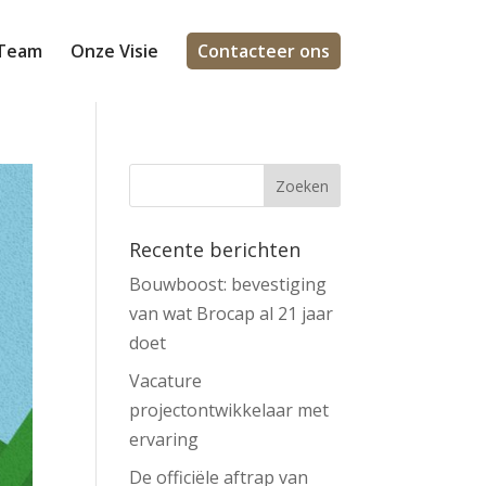
Team
Onze Visie
Contacteer ons
Recente berichten
Bouwboost: bevestiging
van wat Brocap al 21 jaar
doet
Vacature
projectontwikkelaar met
ervaring
De officiële aftrap van