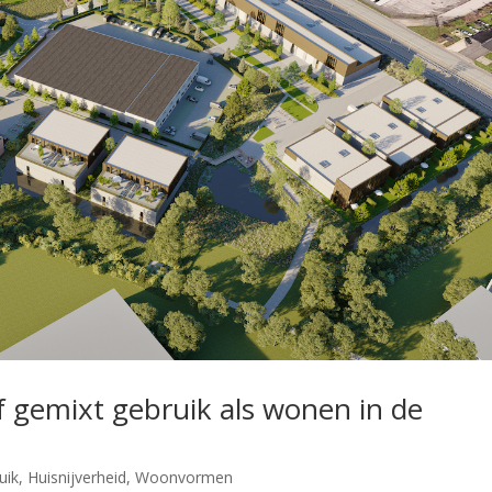
ef gemixt gebruik als wonen in de
uik
,
Huisnijverheid
,
Woonvormen