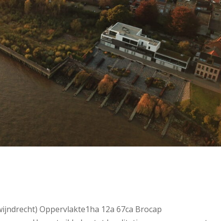
wijndrecht) Oppervlakte1ha 12a 67ca Brocap