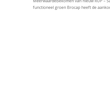
MeerwaardeBekomen van nieuw RUP – San
functioneel groen Brocap heeft de aankoop