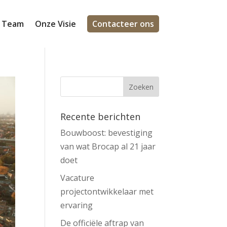
 Team
Onze Visie
Contacteer ons
Recente berichten
Bouwboost: bevestiging
van wat Brocap al 21 jaar
doet
Vacature
projectontwikkelaar met
ervaring
De officiële aftrap van