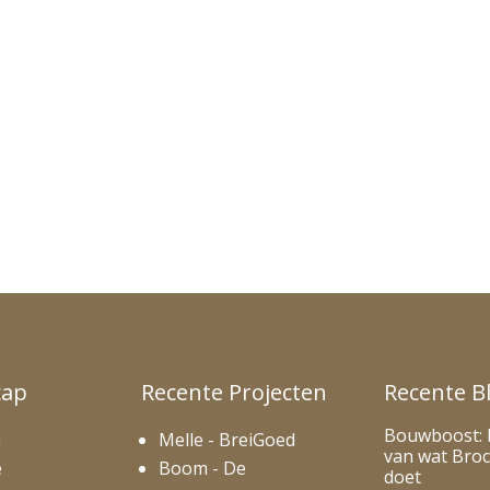
cap
Recente Projecten
Recente B
Bouwboost: 
m
Melle - BreiGoed
van wat Broc
e
Boom - De
doet