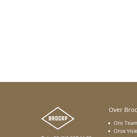
Over Bro
Ons Tea
Onze Visi